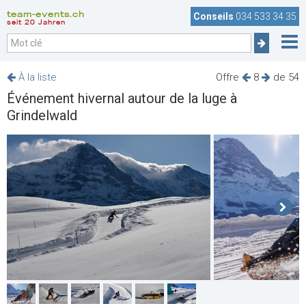
team-events.ch
Conseils
034 533 34 35
seit 20 Jahren
À la liste
Offre
8
de 54
Événement hivernal autour de la luge à
Grindelwald