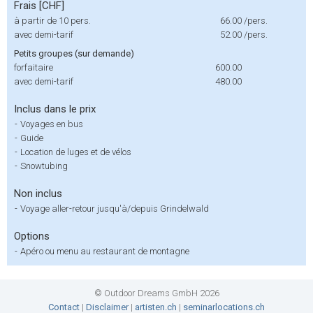
Frais [CHF]
à partir de 10 pers.
66.00
/pers.
avec demi-tarif
52.00
/pers.
Petits groupes (sur demande)
forfaitaire
600.00
avec demi-tarif
480.00
Inclus dans le prix
-
Voyages en bus
-
Guide
-
Location de luges et de vélos
-
Snowtubing
Non inclus
-
Voyage aller-retour jusqu'à/depuis Grindelwald
Options
-
Apéro ou menu au restaurant de montagne
© Outdoor Dreams GmbH 2026
Contact
|
Disclaimer
|
artisten.ch
|
seminarlocations.ch