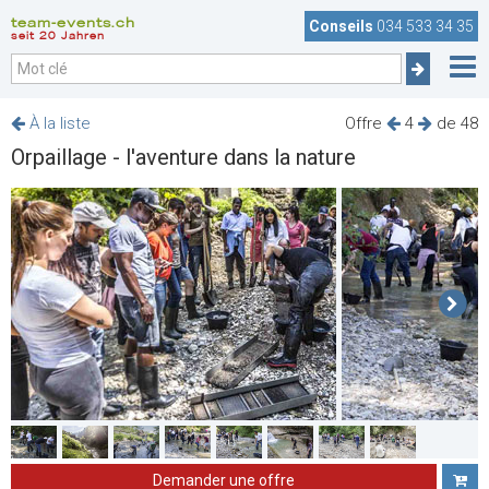
team-events.ch
Conseils
034 533 34 35
seit 20 Jahren
À la liste
Offre
4
de 48
Orpaillage - l'aventure dans la nature
Demander une offre