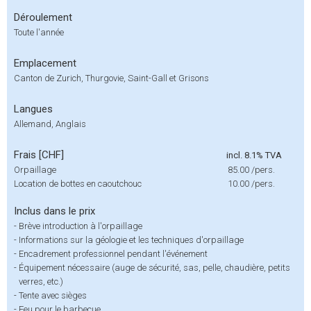
Déroulement
Toute l'année
Emplacement
Canton de Zurich, Thurgovie, Saint-Gall et Grisons
Langues
Allemand, Anglais
Frais [CHF]
incl. 8.1% TVA
Orpaillage
85.00
/pers.
Location de bottes en caoutchouc
10.00
/pers.
Inclus dans le prix
-
Brève introduction à l'orpaillage
-
Informations sur la géologie et les techniques d'orpaillage
-
Encadrement professionnel pendant l'événement
-
Équipement nécessaire (auge de sécurité, sas, pelle, chaudière, petits
verres, etc.)
-
Tente avec sièges
-
Feu pour le barbecue