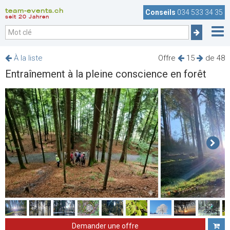
team-events.ch
Conseils
034 533 34 35
seit 20 Jahren
À la liste
Offre
15
de 48
Entraînement à la pleine conscience en forêt
Demander une offre