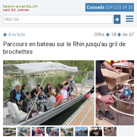
team-events.ch
Conseils
034 533 34 35
seit 20 Jahren
À la liste
Offre
18
de 67
Parcours en bateau sur le Rhin jusqu'au gril de
brochettes