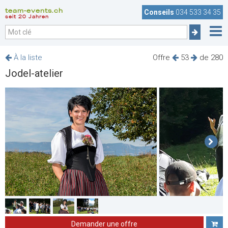
team-events.ch
Conseils
034 533 34 35
seit 20 Jahren
À la liste
Offre
53
de 280
Jodel-atelier
Demander une offre