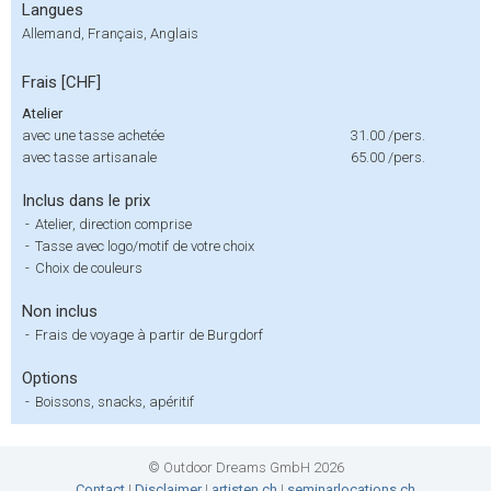
Langues
Allemand, Français, Anglais
Frais [CHF]
Atelier
avec une tasse achetée
31.00
/pers.
avec tasse artisanale
65.00
/pers.
Inclus dans le prix
-
Atelier, direction comprise
-
Tasse avec logo/motif de votre choix
-
Choix de couleurs
Non inclus
-
Frais de voyage à partir de Burgdorf
Options
-
Boissons, snacks, apéritif
© Outdoor Dreams GmbH 2026
Contact
|
Disclaimer
|
artisten.ch
|
seminarlocations.ch