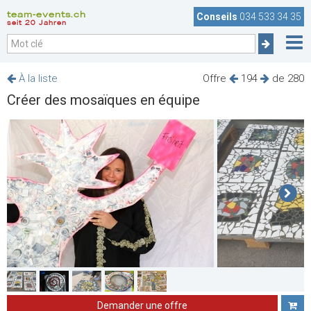
team-events.ch
Conseils
034 533 34 35
seit 20 Jahren
À la liste
Offre
194
de 280
Créer des mosaïques en équipe
Demander une offre