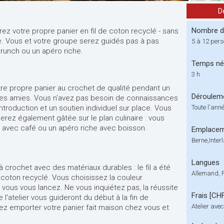
D
Nombre de
rez votre propre panier en fil de coton recyclé - sans
. Vous et votre groupe serez guidés pas à pas.
5 à 12 per
runch ou un apéro riche.
Temps né
3 h
tre propre panier au crochet de qualité pendant un
Déroulem
es amies. Vous n'avez pas besoin de connaissances
ntroduction et un soutien individuel sur place. Vous
Toute l'ann
rez également gâtée sur le plan culinaire : vous
h avec café ou un apéro riche avec boisson.
Emplace
Berne,Inter
Langues
 à crochet avec des matériaux durables : le fil a été
Allemand, 
 coton recyclé. Vous choisissez la couleur
 vous vous lancez. Ne vous inquiétez pas, la réussite
Frais [CH
 l'atelier vous guideront du début à la fin de
Atelier ave
vez emporter votre panier fait maison chez vous et