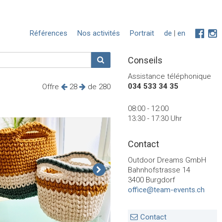
Références
Nos activités
Portrait
de
|
en
Conseils
Assistance téléphonique
034 533 34 35
Offre
28
de 280
08:00 - 12:00
13:30 - 17:30 Uhr
Contact
Outdoor Dreams GmbH
Bahnhofstrasse 14
3400 Burgdorf
office@team-events.ch
Contact