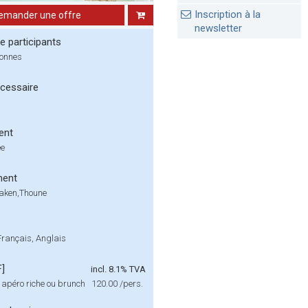
Inscription à la
emander une offre
newsletter
 participants
sonnes
cessaire
ent
ée
ment
laken,Thoune
Français, Anglais
F]
incl. 8.1% TVA
c apéro riche ou brunch
120.00
/pers.