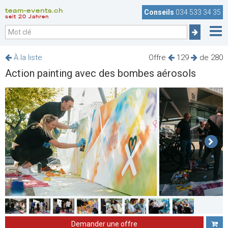
team-events.ch
Conseils
034 533 34 35
seit 20 Jahren
À la liste
Offre
129
de 280
Action painting avec des bombes aérosols
Demander une offre