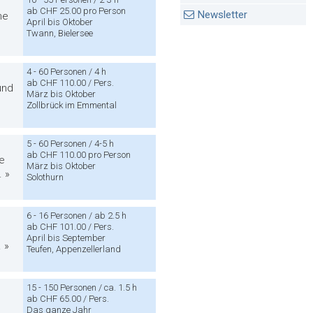
ab CHF 25.00 pro Person
Newsletter
ne
April bis Oktober
Twann, Bielersee
4 - 60 Personen / 4 h
ab CHF 110.00 / Pers.
und
März bis Oktober
Zollbrück im Emmental
5 - 60 Personen / 4-5 h
ab CHF 110.00 pro Person
ie
März bis Oktober
 »
Solothurn
6 - 16 Personen / ab 2.5 h
ab CHF 101.00 / Pers.
April bis September
 »
Teufen, Appenzellerland
15 - 150 Personen / ca. 1.5 h
ab CHF 65.00 / Pers.
Das ganze Jahr