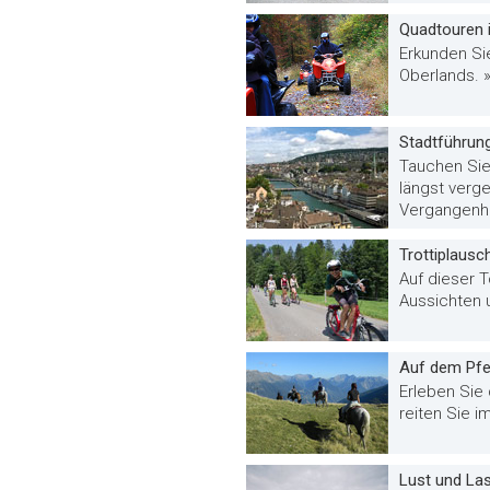
Quadtouren 
Erkunden Si
Oberlands. 
Stadtführun
Tauchen Sie 
längst verg
Vergangenhe
Trottiplaus
Auf dieser T
Aussichten u
Auf dem Pfe
Erleben Sie 
reiten Sie i
Lust und La