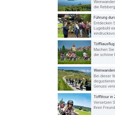
Weinwanderu
die Rebberg
Führung durc
Entdecken S
Luginbühl e
eindrucksvol
Töffliausflu
Machen Sie 
die schöne 
Weinwanderu
Bei dieser 
degustieren 
Genuss vere
Töfflitour in
Versetzen S
Ihren Freunde