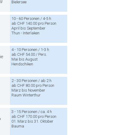
ng
Bielersee
10 - 60 Personen / 4-5 h
ab CHF 140.00 pro Person
April bis September
Thun - Interlaken
4 - 10 Personen / 1-3 h
ab CHF 54.00 / Pers.
ie
Mai bis August
Hendschiken
2 - 30 Personen / ab 2 h
ab CHF 80.00 pro Person
März bis November
Raum Winterthur
3 - 15 Personen / ca. 4 h
ab CHF 170.00 pro Person
o
01. März bis 31. Oktober
Bauma