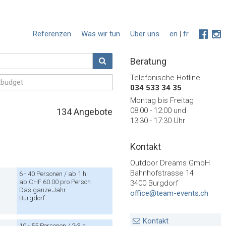
Referenzen
Was wir tun
Über uns
en
|
fr
Beratung
Telefonische Hotline
034 533 34 35
Montag bis Freitag
08:00 - 12:00 und
134
Angebote
13:30 - 17:30 Uhr
Kontakt
Outdoor Dreams GmbH
Bahnhofstrasse 14
6 - 40 Personen / ab 1 h
ab CHF 60.00 pro Person
3400 Burgdorf
Das ganze Jahr
office@team-events.ch
Burgdorf
Kontakt
10 - 55 Personen / 2-3 h