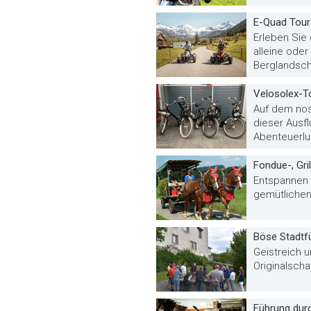
E-Quad Tour
Erleben Sie
alleine ode
Berglandsch
Velosolex-T
Auf dem nos
dieser Ausfl
Abenteuerlus
Fondue-, Gri
Entspannen 
gemütlichen 
Böse Stadtf
Geistreich u
Originalscha
Führung durc