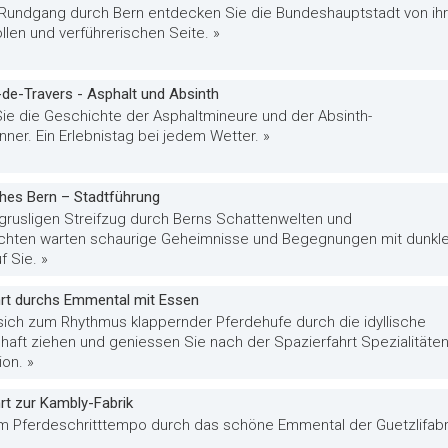
Rundgang durch Bern entdecken Sie die Bundeshauptstadt von ihr
len und verführerischen Seite. »
l-de-Travers - Asphalt und Absinth
ie die Geschichte der Asphaltmineure und der Absinth-
ner. Ein Erlebnistag bei jedem Wetter. »
hes Bern – Stadtführung
grusligen Streifzug durch Berns Schattenwelten und
hten warten schaurige Geheimnisse und Begegnungen mit dunkl
f Sie. »
rt durchs Emmental mit Essen
sich zum Rhythmus klappernder Pferdehufe durch die idyllische
haft ziehen und geniessen Sie nach der Spazierfahrt Spezialitäte
on. »
rt zur Kambly-Fabrik
im Pferdeschritttempo durch das schöne Emmental der Guetzlifabr