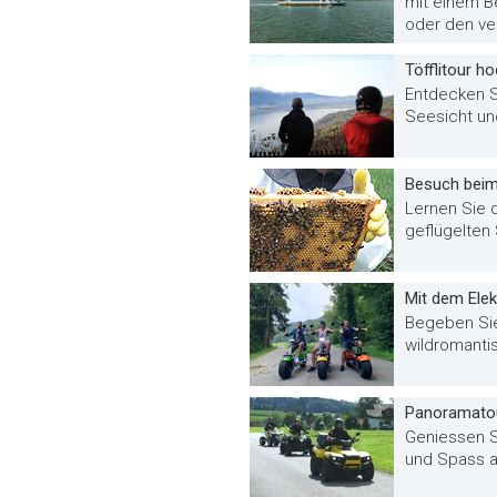
mit einem B
oder den ve
Töfflitour 
Entdecken S
Seesicht un
Besuch beim
Lernen Sie 
geflügelten 
Mit dem Elek
Begeben Sie
wildromantis
Panoramato
Geniessen S
und Spass a