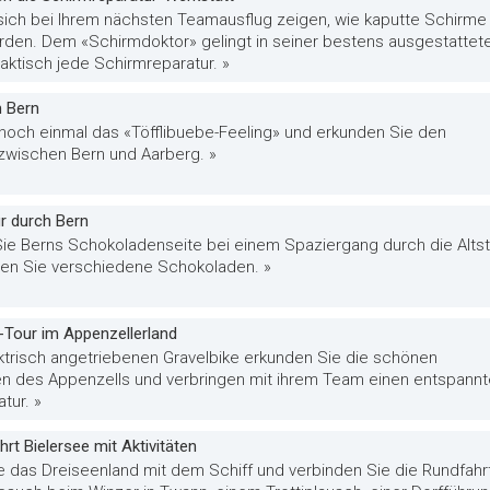
sich bei Ihrem nächsten Teamausflug zeigen, wie kaputte Schirme
erden. Dem «Schirmdoktor» gelingt in seiner bestens ausgestattet
aktisch jede Schirmreparatur. »
m Bern
 noch einmal das «Töfflibuebe-Feeling» und erkunden Sie den
 zwischen Bern und Aarberg. »
r durch Bern
ie Berns Schokoladenseite bei einem Spaziergang durch die Alts
en Sie verschiedene Schokoladen. »
-Tour im Appenzellerland
ktrisch angetriebenen Gravelbike erkunden Sie die schönen
n des Appenzells und verbringen mit ihrem Team einen entspann
tur. »
hrt Bielersee mit Aktivitäten
e das Dreiseenland mit dem Schiff und verbinden Sie die Rundfahr