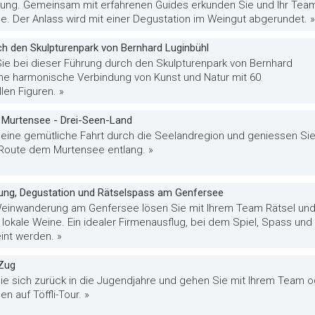
ng. Gemeinsam mit erfahrenen Guides erkunden Sie und Ihr Tea
e. Der Anlass wird mit einer Degustation im Weingut abgerundet. »
h den Skulpturenpark von Bernhard Luginbühl
ie bei dieser Führung durch den Skulpturenpark von Bernhard
ine harmonische Verbindung von Kunst und Natur mit 60
len Figuren. »
g Murtensee - Drei-Seen-Land
eine gemütliche Fahrt durch die Seelandregion und geniessen Si
Route dem Murtensee entlang. »
ng, Degustation und Rätselspass am Genfersee
Weinwanderung am Genfersee lösen Sie mit Ihrem Team Rätsel un
lokale Weine. Ein idealer Firmenausflug, bei dem Spiel, Spass und
int werden. »
 Zug
ie sich zurück in die Jugendjahre und gehen Sie mit Ihrem Team o
n auf Töffli-Tour. »