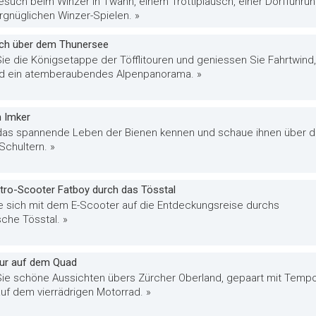
esuch beim Winzer in Twann, einem Trottiplausch, einer Dorfführu
rgnüglichen Winzer-Spielen. »
hoch über dem Thunersee
ie die Königsetappe der Töfflitouren und geniessen Sie Fahrtwind,
d ein atemberaubendes Alpenpanorama. »
 Imker
das spannende Leben der Bienen kennen und schaue ihnen über d
Schultern. »
tro-Scooter Fatboy durch das Tösstal
 sich mit dem E-Scooter auf die Entdeckungsreise durchs
che Tösstal. »
ur auf dem Quad
ie schöne Aussichten übers Zürcher Oberland, gepaart mit Temp
uf dem vierrädrigen Motorrad. »