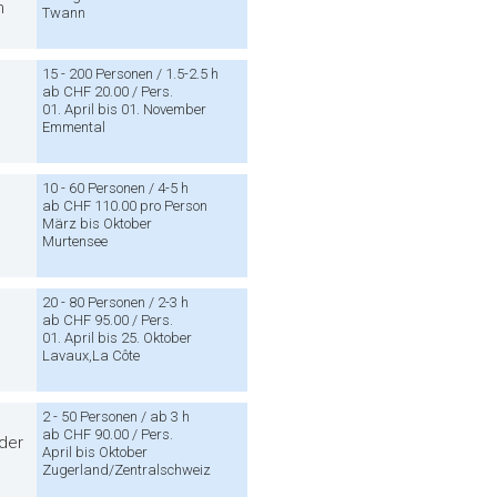
m
Twann
15 - 200 Personen / 1.5-2.5 h
ab CHF 20.00 / Pers.
01. April bis 01. November
Emmental
10 - 60 Personen / 4-5 h
ab CHF 110.00 pro Person
e
März bis Oktober
Murtensee
20 - 80 Personen / 2-3 h
ab CHF 95.00 / Pers.
d
01. April bis 25. Oktober
Lavaux,La Côte
2 - 50 Personen / ab 3 h
ab CHF 90.00 / Pers.
der
April bis Oktober
Zugerland/Zentralschweiz