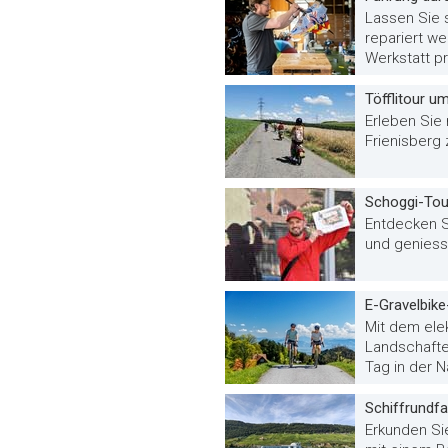
Lassen Sie 
repariert w
Werkstatt pr
Töfflitour u
Erleben Sie
Frienisberg
Schoggi-Tou
Entdecken S
und geniess
E-Gravelbike
Mit dem ele
Landschafte
Tag in der Na
Schiffrundfa
Erkunden Si