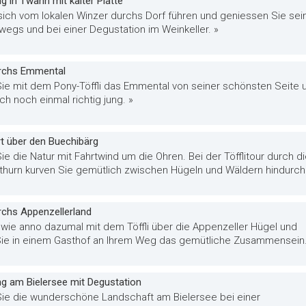
 in Twann mit kalter Platte
sich vom lokalen Winzer durchs Dorf führen und geniessen Sie sei
wegs und bei einer Degustation im Weinkeller. »
urchs Emmental
ie mit dem Pony-Töffli das Emmental von seiner schönsten Seite 
ich noch einmal richtig jung. »
rt über den Buechibärg
e die Natur mit Fahrtwind um die Ohren. Bei der Töfflitour durch d
thurn kurven Sie gemütlich zwischen Hügeln und Wäldern hindurch.
urchs Appenzellerland
 wie anno dazumal mit dem Töffli über die Appenzeller Hügel und
ie in einem Gasthof an Ihrem Weg das gemütliche Zusammensein.
g am Bielersee mit Degustation
ie die wunderschöne Landschaft am Bielersee bei einer