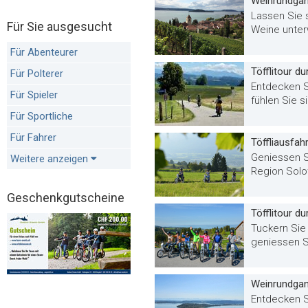
Weinrundgang
Lassen Sie 
Für Sie ausgesucht
Weine unter
Für Abenteurer
Töfflitour d
Für Polterer
Entdecken S
Für Spieler
fühlen Sie s
Für Sportliche
Für Fahrer
Töffliausfah
Geniessen Si
Weitere anzeigen
Region Solo
Geschenkgutscheine
Töfflitour d
Tuckern Sie
geniessen S
Weinrundgan
Entdecken S