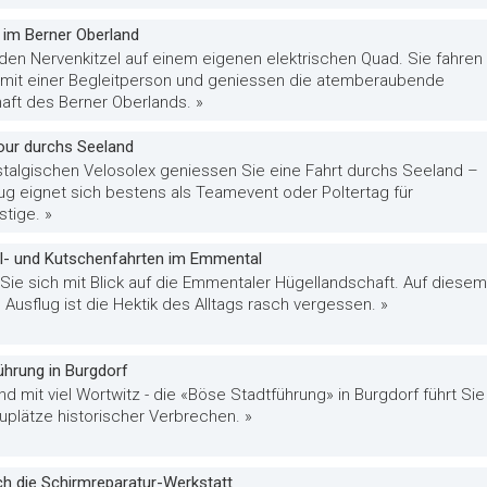
 im Berner Oberland
 den Nervenkitzel auf einem eigenen elektrischen Quad. Sie fahren
r mit einer Begleitperson und geniessen die atemberaubende
aft des Berner Oberlands. »
our durchs Seeland
talgischen Velosolex geniessen Sie eine Fahrt durchs Seeland –
ug eignet sich bestens als Teamevent oder Poltertag für
tige. »
ll- und Kutschenfahrten im Emmental
Sie sich mit Blick auf die Emmentaler Hügellandschaft. Auf diesem
Ausflug ist die Hektik des Alltags rasch vergessen. »
ührung in Burgdorf
nd mit viel Wortwitz - die «Böse Stadtführung» in Burgdorf führt Sie
uplätze historischer Verbrechen. »
h die Schirmreparatur-Werkstatt