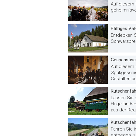
Auf diesem 
geheimnisvol
Pfiffiges Va
Entdecken S
Schwarzbren
Gespenstisc
Auf diesem 
Spukgeschic
Gestalten au
Kutschenfah
Lassen Sie 
Hügellandsc
aus der Regi
Kutschenfah
Fahren Sie 
entgegen. »