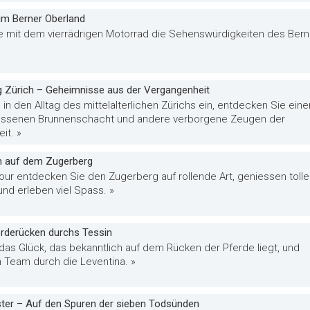
im Berner Oberland
e mit dem vierrädrigen Motorrad die Sehenswürdigkeiten des Bern
»
g Zürich – Geheimnisse aus der Vergangenheit
in den Alltag des mittelalterlichen Zürichs ein, entdecken Sie eine
essenen Brunnenschacht und andere verborgene Zeugen der
it. »
ch auf dem Zugerberg
our entdecken Sie den Zugerberg auf rollende Art, geniessen tolle
nd erleben viel Spass. »
rderücken durchs Tessin
das Glück, das bekanntlich auf dem Rücken der Pferde liegt, und
m Team durch die Leventina. »
ster – Auf den Spuren der sieben Todsünden