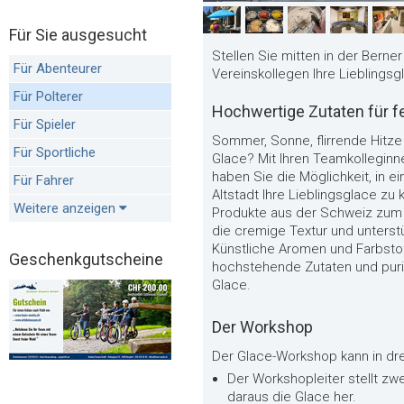
Für Sie ausgesucht
Stellen Sie mitten in der Berne
Für Abenteurer
Vereinskollegen Ihre Lieblingsg
Für Polterer
Hochwertige Zutaten für f
Für Spieler
Sommer, Sonne, flirrende Hitze 
Für Sportliche
Glace? Mit Ihren Teamkolleginn
haben Sie die Möglichkeit, in 
Für Fahrer
Altstadt Ihre Lieblingsglace z
Weitere anzeigen
Produkte aus der Schweiz zum 
die cremige Textur und unterst
Künstliche Aromen und Farbstoff
Geschenkgutscheine
hochstehende Zutaten und puri
Glace.
Der Workshop
Der Glace-Workshop kann in dre
Der Workshopleiter stellt zwe
daraus die Glace her.