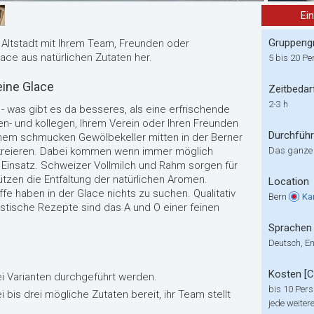
Ei
Gruppeng
r Altstadt mit Ihrem Team, Freunden oder
lace aus natürlichen Zutaten her.
5 bis 20 Pe
eine Glace
Zeitbedar
2-3 h
- was gibt es da besseres, als eine erfrischende
en- und kollegen, Ihrem Verein oder Ihren Freunden
Durchfüh
einem schmucken Gewölbekeller mitten in der Berner
u kreieren. Dabei kommen wenn immer möglich
Das ganze
Einsatz. Schweizer Vollmilch und Rahm sorgen für
ützen die Entfaltung der natürlichen Aromen.
Location
e haben in der Glace nichts zu suchen. Qualitativ
Bern
Ka
stische Rezepte sind das A und O einer feinen
Sprachen
Deutsch, En
Kosten [
i Varianten durchgeführt werden.
bis 10 Pers
i bis drei mögliche Zutaten bereit, ihr Team stellt
jede weiter