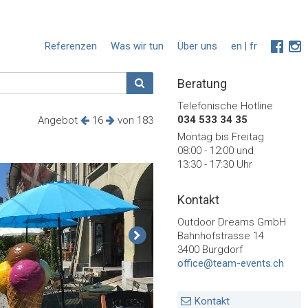
Referenzen
Was wir tun
Über uns
en
|
fr
Beratung
Telefonische Hotline
034 533 34 35
Angebot
16
von 183
Montag bis Freitag
08:00 - 12:00 und
13:30 - 17:30 Uhr
Kontakt
Outdoor Dreams GmbH
Bahnhofstrasse 14
3400 Burgdorf
office@team-events.ch
Kontakt