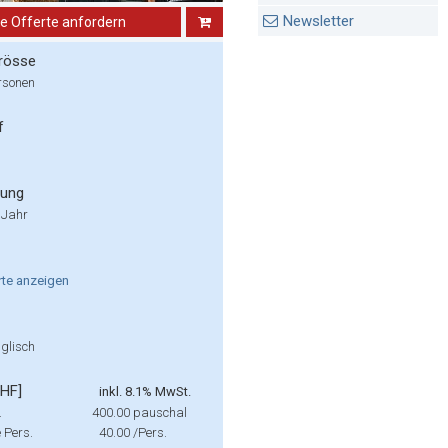
Newsletter
ne Offerte anfordern
rösse
rsonen
f
rung
 Jahr
rte
anzeigen
glisch
CHF]
inkl. 8.1% MwSt.
.
400.00
pauschal
e Pers.
40.00
/Pers.