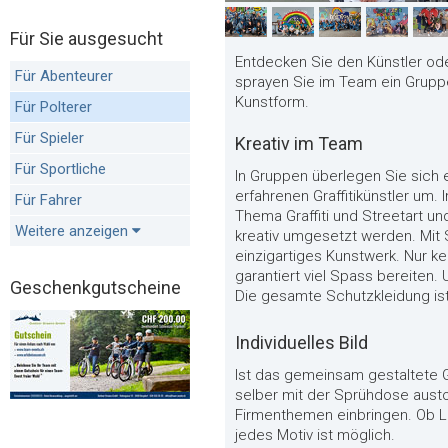
Für Sie ausgesucht
Entdecken Sie den Künstler ode
Für Abenteurer
sprayen Sie im Team ein Gruppe
Kunstform.
Für Polterer
Für Spieler
Kreativ im Team
Für Sportliche
In Gruppen überlegen Sie sich
erfahrenen Graffitikünstler um.
Für Fahrer
Thema Graffiti und Streetart u
Weitere anzeigen
kreativ umgesetzt werden. Mit
einzigartiges Kunstwerk. Nur 
garantiert viel Spass bereiten. 
Geschenkgutscheine
Die gesamte Schutzkleidung ist
Individuelles Bild
Ist das gemeinsam gestaltete Gr
selber mit der Sprühdose aust
Firmenthemen einbringen. Ob L
jedes Motiv ist möglich.