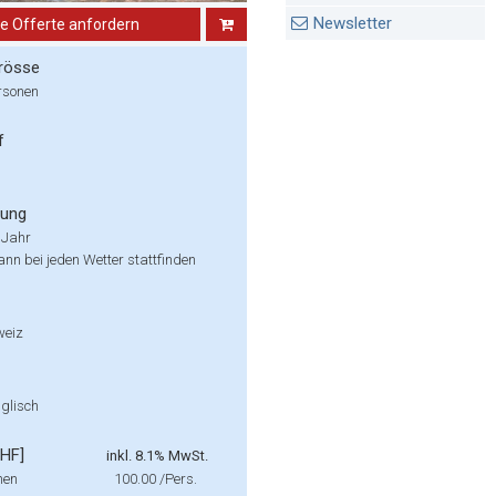
Newsletter
ne Offerte anfordern
rösse
rsonen
f
rung
 Jahr
ann bei jeden Wetter stattfinden
weiz
glisch
CHF]
inkl. 8.1% MwSt.
nen
100.00
/Pers.