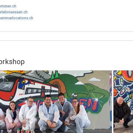
artisten.ch
erlebnisessen.ch
seminarlocations.ch
Workshop