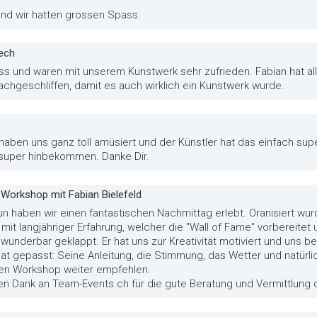
 und wir hatten grossen Spass.
ech
pass und waren mit unserem Kunstwerk sehr zufrieden. Fabian hat al
achgeschliffen, damit es auch wirklich ein Kunstwerk wurde.
 haben uns ganz toll amüsiert und der Künstler hat das einfach sup
o super hinbekommen. Danke Dir.
i-Workshop mit Fabian Bielefeld
n haben wir einen fantastischen Nachmittag erlebt. Oranisiert wu
mit langjähriger Erfahrung, welcher die "Wall of Fame" vorbereite
t wunderbar geklappt. Er hat uns zur Kreativität motiviert und uns b
hat gepasst: Seine Anleitung, die Stimmung, das Wetter und natürlich 
 den Workshop weiter empfehlen.
chen Dank an Team-Events.ch für die gute Beratung und Vermittlun