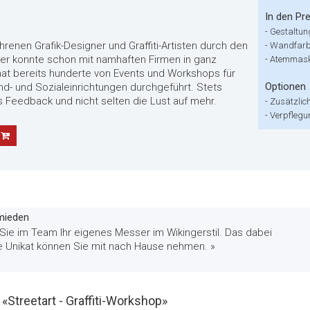
In den Pre
-
Gestaltun
renen Grafik-Designer und Graffiti-Artisten durch den
-
Wandfarb
ler konnte schon mit namhaften Firmen in ganz
-
Atemmaske
at bereits hunderte von Events und Workshops für
Optionen
d- und Sozialeinrichtungen durchgeführt. Stets
s Feedback und nicht selten die Lust auf mehr.
-
Zusätzlic
-
Verpflegu
mieden
ie im Team Ihr eigenes Messer im Wikingerstil. Das dabei
 Unikat können Sie mit nach Hause nehmen. »
treetart - Graffiti-Workshop»