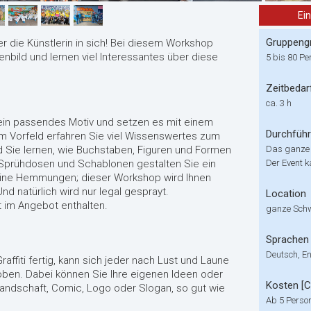
Ei
Gruppeng
r die Künstlerin in sich! Bei diesem Workshop
nbild und lernen viel Interessantes über diese
5 bis 80 Pe
Zeitbedar
ca. 3 h
 ein passendes Motiv und setzen es mit einem
Durchfüh
 Im Vorfeld erfahren Sie viel Wissenswertes zum
nd Sie lernen, wie Buchstaben, Figuren und Formen
Das ganze
 Sprühdosen und Schablonen gestalten Sie ein
Der Event k
keine Hemmungen; dieser Workshop wird Ihnen
Und natürlich wird nur legal gesprayt.
Location
 im Angebot enthalten.
ganze Sch
Sprachen
Deutsch, En
affiti fertig, kann sich jeder nach Lust und Laune
oben. Dabei können Sie Ihre eigenen Ideen oder
Kosten [
andschaft, Comic, Logo oder Slogan, so gut wie
Ab 5 Perso