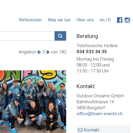
Referenzen
Was wir tun
Über uns
en
|
fr
Beratung
Telefonische Hotline
034 533 34 35
Angebot
5
von 182
Montag bis Freitag
08:00 - 12:00 und
13:30 - 17:30 Uhr
Kontakt
Outdoor Dreams GmbH
Bahnhofstrasse 14
3400 Burgdorf
office@team-events.ch
Kontakt