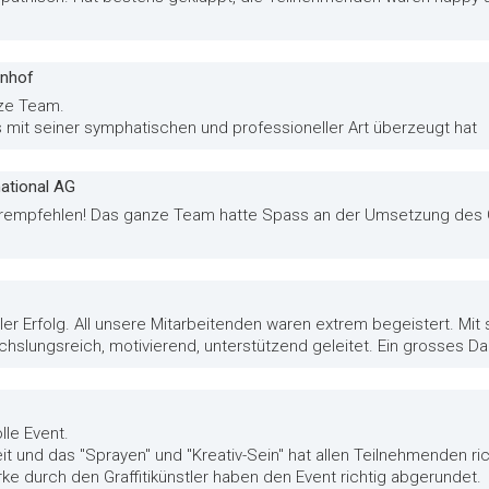
enhof
nze Team.
ns mit seiner symphatischen und professioneller Art überzeugt hat
ational AG
terempfehlen! Das ganze Team hatte Spass an der Umsetzung des Gr
ller Erfolg. All unsere Mitarbeitenden waren extrem begeistert. Mit
slungsreich, motivierend, unterstützend geleitet. Ein grosses D
lle Event.
t und das "Sprayen" und "Kreativ-Sein" hat allen Teilnehmenden r
ke durch den Graffitikünstler haben den Event richtig abgerundet.