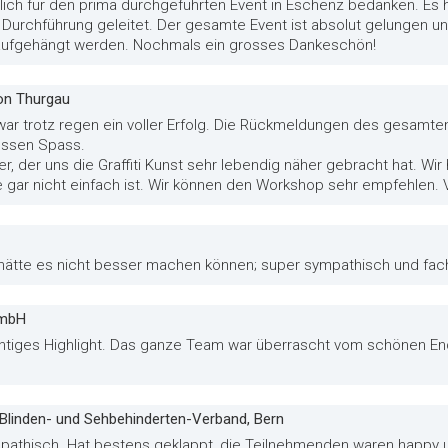
ich für den prima durchgeführten Event in Eschenz bedanken. Es
r Durchführung geleitet. Der gesamte Event ist absolut gelungen un
 aufgehängt werden. Nochmals ein grosses Dankeschön!
ton Thurgau
r trotz regen ein voller Erfolg. Die Rückmeldungen des gesamten 
ossen Spass.
eiter, der uns die Graffiti Kunst sehr lebendig näher gebracht hat. Wi
 gar nicht einfach ist. Wir können den Workshop sehr empfehlen. V
 hätte es nicht besser machen können; super sympathisch und fachl
GmbH
ichtiges Highlight. Das ganze Team war überrascht vom schönen En
Blinden- und Sehbehinderten-Verband, Bern
athisch. Hat bestens geklappt, die Teilnehmenden waren happy 