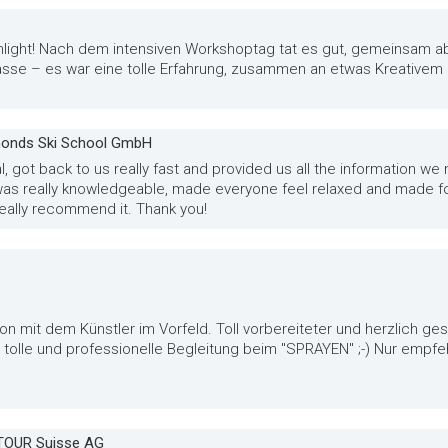
ighlight! Nach dem intensiven Workshoptag tat es gut, gemeinsam 
lasse – es war eine tolle Erfahrung, zusammen an etwas Kreativem z
amonds Ski School GmbH
al, got back to us really fast and provided us all the information w
as really knowledgeable, made everyone feel relaxed and made for
I really recommend it. Thank you!
 mit dem Künstler im Vorfeld. Toll vorbereiteter und herzlich gest
tolle und professionelle Begleitung beim "SPRAYEN" ;-) Nur empf
RTOUR Suisse AG