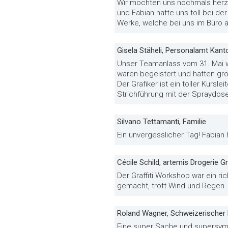
Wir möchten uns nochmals herzl
und Fabian hatte uns toll bei de
Werke, welche bei uns im Büro
Gisela Stäheli, Personalamt Kan
Unser Teamanlass vom 31. Mai wa
waren begeistert und hatten gr
Der Grafiker ist ein toller Kursl
Strichführung mit der Spraydose
Silvano Tettamanti, Familie
Ein unvergesslicher Tag! Fabian
Cécile Schild, artemis Drogerie 
Der Graffiti Workshop war ein r
gemacht, trott Wind und Regen.
Roland Wagner, Schweizerischer 
Eine super Sache und supersymp