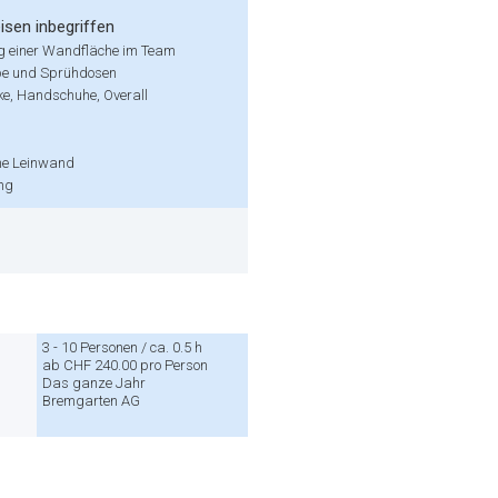
isen inbegriffen
g einer Wandfläche im Team
e und Sprühdosen
, Handschuhe, Overall
he Leinwand
ng
3 - 10 Personen / ca. 0.5 h
ab CHF 240.00 pro Person
Das ganze Jahr
Bremgarten AG