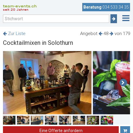
team-events.ch
Beratung
034 533 34 35
seit 20 Jahren
Zur Liste
Angebot
48
von 179
Cocktailmixen in Solothurn
Eine Offerte anfordern