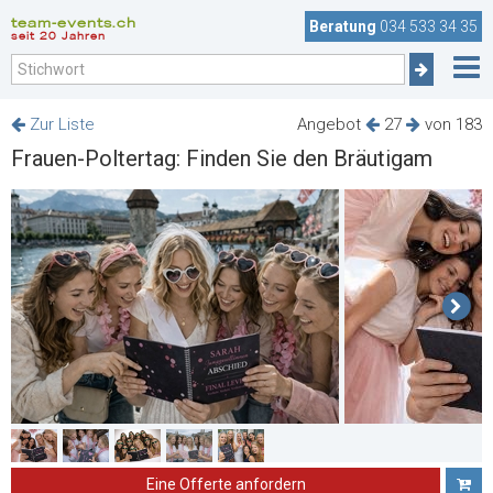
team-events.ch
Beratung
034 533 34 35
seit 20 Jahren
Zur Liste
Angebot
27
von 183
Frauen-Poltertag: Finden Sie den Bräutigam
Eine Offerte anfordern