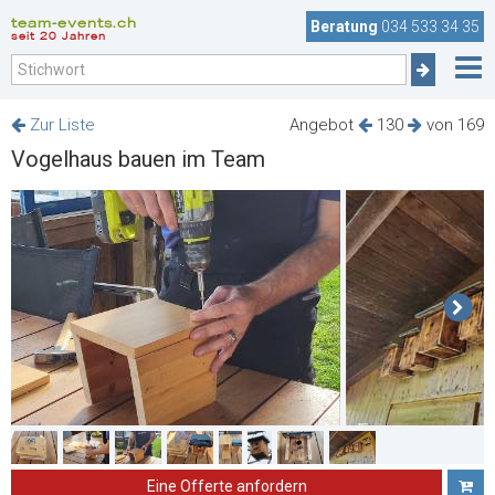
team-events.ch
Beratung
034 533 34 35
seit 20 Jahren
Zur Liste
Angebot
130
von 169
Vogelhaus bauen im Team
Eine Offerte anfordern