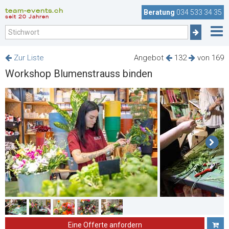
team-events.ch
Beratung
034 533 34 35
seit 20 Jahren
Zur Liste
Angebot
132
von 169
Workshop Blumenstrauss binden
Eine Offerte anfordern