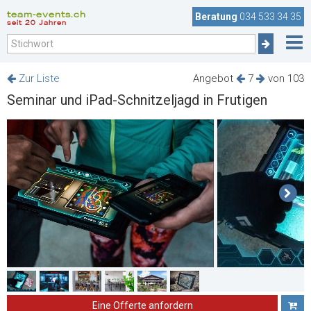
team-events.ch
Beratung
034 533 34 35
seit 20 Jahren
Zur Liste
Angebot
7
von 103
Seminar und iPad-Schnitzeljagd in Frutigen
Eine Offerte anfordern